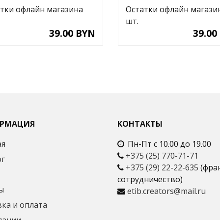
тки офлайн магазина
Остатки офлайн магази
шт.
39.00 BYN
39.00
РМАЦИЯ
КОНТАКТЫ
ая
Пн-Пт с 10.00 до 19.00
+375 (25) 770-71-71
ог
+375 (29) 22-22-635
(фра
сотрудничество)
ы
etib.creators@mail.ru
ка и оплата