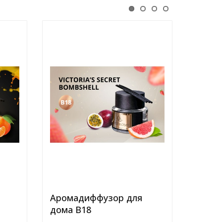
Аромадиффузор для
Тайск
дома B18