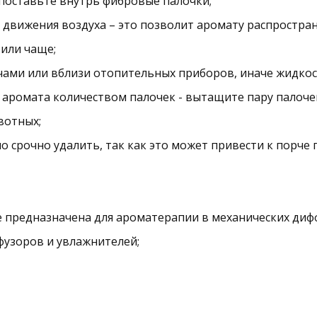
 поставьте внутрь фибровые палочки;
 движения воздуха – это позволит аромату распростра
или чаще;
ами или вблизи отопительных приборов, иначе жидкост
ромата количеством палочек - вытащите пару палочек,
вотных;
о срочно удалить, так как это может привести к порче 
 предназначена для ароматерапии в механических дифф
фузоров и увлажнителей;