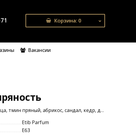
-71
Корзина
: 0
газины
Вакансии
пряность
Гвоздика, кардамон, корица, тмин пряный, абрикос, сандал, кедр, древесная амбра
Etib Parfum
E63