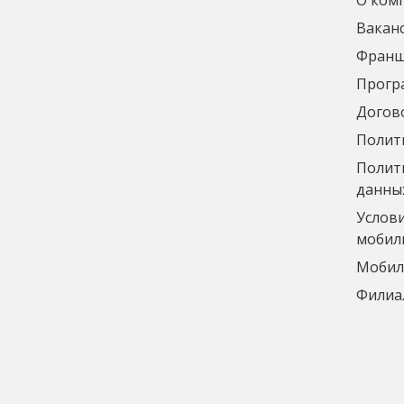
О ком
Вакан
Франш
Прогр
Догов
Полит
Полити
данны
Услов
мобил
Мобил
Филиа