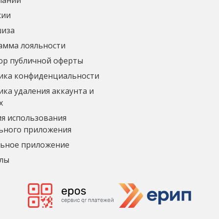
пании
сии
иза
амма лояльности
ор публичной оферты
ика конфиденциальности
ка удаления аккаунта и
х
ия использования
ьного приложения
ьное приложение
лы