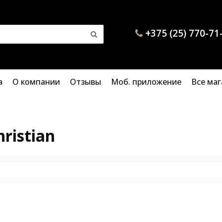
+375 (25) 770-71
а
О компании
Отзывы
Моб. приложение
Все ма
hristian