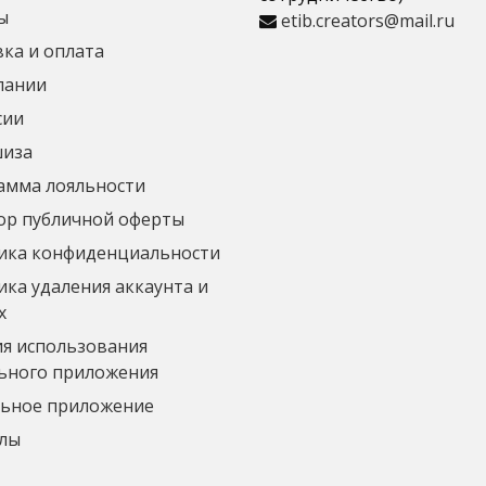
ы
etib.creators@mail.ru
ка и оплата
пании
сии
иза
амма лояльности
ор публичной оферты
ика конфиденциальности
ка удаления аккаунта и
х
ия использования
ьного приложения
ьное приложение
лы