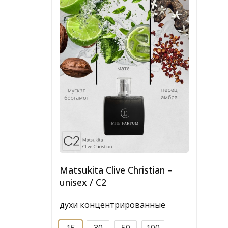
Matsukita Clive Christian –
unisex / C2
духи концентрированные
15
30
50
100