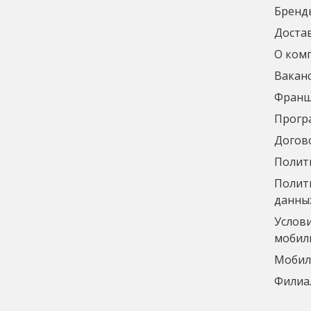
Бренд
Достав
О ком
Вакан
Франш
Прогр
Догов
Полит
Полити
данны
Услов
мобил
Мобил
Филиа