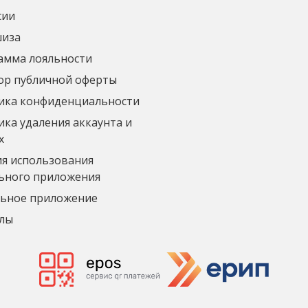
сии
иза
амма лояльности
ор публичной оферты
ика конфиденциальности
ка удаления аккаунта и
х
ия использования
ьного приложения
ьное приложение
лы