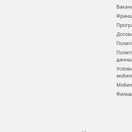
Вакан
Франш
Прогр
Догов
Полит
Полити
данны
Услов
мобил
Мобил
Филиа