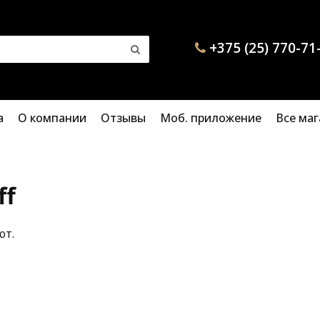
+375 (25) 770-71
а
О компании
Отзывы
Моб. приложение
Все ма
ff
ют.