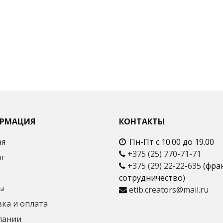
РМАЦИЯ
КОНТАКТЫ
ая
Пн-Пт с 10.00 до 19.00
+375 (25) 770-71-71
ог
+375 (29) 22-22-635
(фра
сотрудничество)
ы
etib.creators@mail.ru
ка и оплата
пании