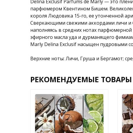
Delina Exclusif Parfums de Marly — это п
парфюмером Квентином Бишем. Великолеп
короля Людовика 15-го, ее утонченной ар
Сверкающими свежими аккордами личи и б
наполняясь в средних нотах парфюмерной
эфирного масла уда и дурманящего фимиа
Marly Delina Exclusif насыщен пудровыми
Верхние ноты: Личи, Груша и Бергамот; сре
РЕКОМЕНДУЕМЫЕ ТОВАРЫ