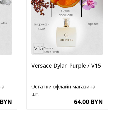
Versace Dylan Purple / V15
Lacos
на
Остатки офлайн магазина
Остатк
шт.
шт.
 BYN
64.00 BYN