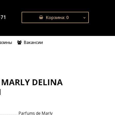
-71
Корзина
: 0
газины
Вакансии
 MARLY DELINA
1
Parfums de Marly