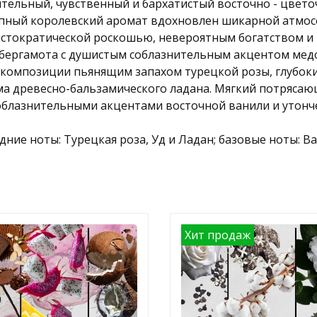
ленительный, чувственный и бархатистый восточно - цве
ный королевский аромат вдохновлен шикарной атмосф
истократической роскошью, невероятным богатством и
ергамота с душистым соблазнительным акцентом медо
 композиции пьянящим запахом турецкой розы, глубо
ма древесно-бальзамического ладана. Мягкий потряса
 соблазнительными акцентами восточной ванили и уто
дние ноты: Турецкая роза, Уд и Ладан; базовые ноты: В
Хит продаж