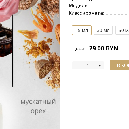
Модель:
Класс аромата:
15
мл
30
мл
50
м
29.00 BYN
Цена:
-
В К
+