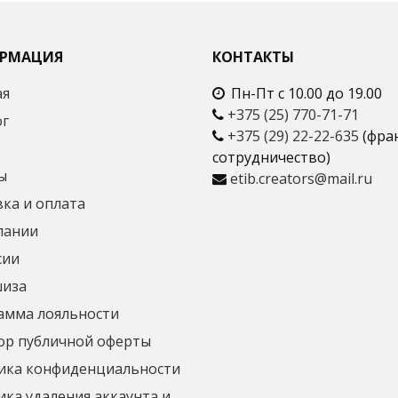
РМАЦИЯ
КОНТАКТЫ
ая
Пн-Пт с 10.00 до 19.00
+375 (25) 770-71-71
ог
+375 (29) 22-22-635
(фра
сотрудничество)
ы
etib.creators@mail.ru
ка и оплата
пании
сии
иза
амма лояльности
ор публичной оферты
ика конфиденциальности
ка удаления аккаунта и