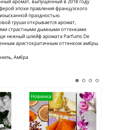
точный аромат, выпущенный в 2018 году
ерой эпохи правления французского
 изысканной праздностью.
вой груши открывается аромат,
кими страстными дымными оттенками
юще нежный шлейф аромата Parfums De
нченным аристократичным оттенком амбры.
аниль, Амбра
Новинка